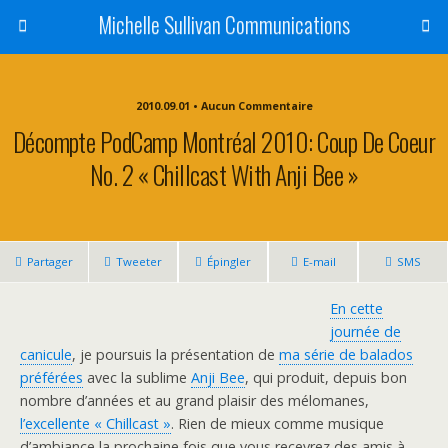
Michelle Sullivan Communications
2010.09.01 • Aucun Commentaire
Décompte PodCamp Montréal 2010: Coup De Coeur
No. 2 « Chillcast With Anji Bee »
Partager
Tweeter
Épingler
E-mail
SMS
En cette
journée de
canicule
, je poursuis la présentation de
ma série de balados
préférées
avec la sublime
Anji Bee
, qui produit, depuis bon
nombre d’années et au grand plaisir des mélomanes,
l’excellente « Chillcast »
. Rien de mieux comme musique
d’ambiance la prochaine fois que vous recevrez des amis à