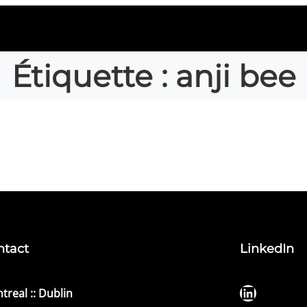
Étiquette :
anji bee
ntact
LinkedIn
LinkedIn
treal :: Dublin