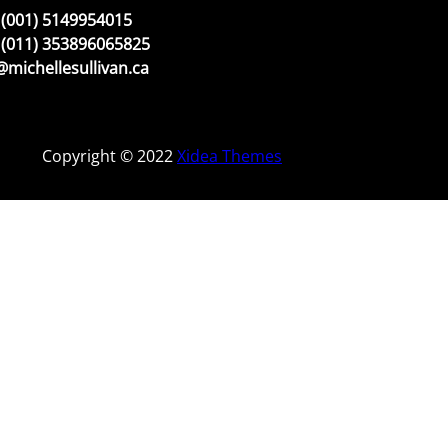
(001) 5149954015
(011) 353896065825
michellesullivan.ca
Copyright © 2022
Xidea Themes