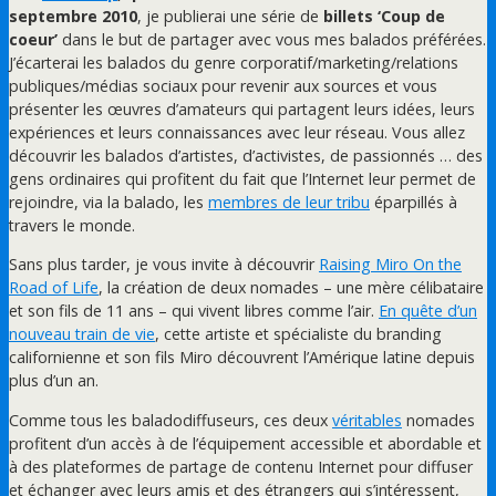
septembre 2010
, je publierai une série de
billets ‘Coup de
coeur’
dans le but de partager avec vous mes balados préférées.
J’écarterai les balados du genre corporatif/marketing/relations
publiques/médias sociaux pour revenir aux sources et vous
présenter les œuvres d’amateurs qui partagent leurs idées, leurs
expériences et leurs connaissances avec leur réseau. Vous allez
découvrir les balados d’artistes, d’activistes, de passionnés … des
gens ordinaires qui profitent du fait que l’Internet leur permet de
rejoindre, via la balado, les
membres de leur tribu
éparpillés à
travers le monde.
Sans plus tarder, je vous invite à découvrir
Raising Miro On the
Road of Life
, la création de deux nomades – une mère célibataire
et son fils de 11 ans – qui vivent libres comme l’air.
En quête d’un
nouveau train de vie
, cette artiste et spécialiste du branding
californienne et son fils Miro découvrent l’Amérique latine depuis
plus d’un an.
Comme tous les baladodiffuseurs, ces deux
véritables
nomades
profitent d’un accès à de l’équipement accessible et abordable et
à des plateformes de partage de contenu Internet pour diffuser
et échanger avec leurs amis et des étrangers qui s’intéressent,