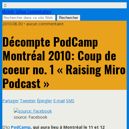
Michelle Sullivan Communications
2010.08.30 • aucun commentaire
Décompte PodCamp
Montréal 2010: Coup de
coeur no. 1 « Raising Miro
Podcast »
Partager
Tweeter
Épingler
E-mail
SMS
source: Facebook
D’ici
PodCamp
, qui aura lieu à Montréal le 11 et 12