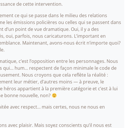
ssance de cette intervention.
tement ce qui se passe dans le milieu des relations
me les émissions policières ou celles qui se passent dans
sant d’un point de vue dramatique. Oui, il y a des
és, oui, parfois, nous caricaturons. L’important en
aisemblance. Maintenant, avons-nous écrit n’importe quoi?
le.
atique, c’est l’opposition entre les personnages. Nous
s qui… hum… respectent de façon minimale le code de
eusement. Nous croyons que cela reflète la réalité :
ent leur métier, d’autres moins — à preuve, le
 héros appartient à la première catégorie et c’est à lui
 une bonne nouvelle, non?
raitée avec respect… mais certes, nous ne nous en
s avec plaisir. Mais soyez conscients qu’il nous est