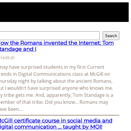
Search
ow the Romans invented the Internet: Tom
tandage and I
14.09.20
 may have surprised students in my first Current
rends in Digital Communications class at McGill on
hursday night by talking about the ancient Romans,
ut I wouldn’t have surprised anyone who knows me.
y tribe gets me. And, apparently, Tom Standage is a
ember of that tribe. Did you know… Romans may
ave been…
cGill certificate course in social media and
igital communication … taught by MOI!