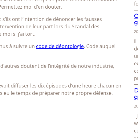
f
Permettez moi d’en douter.
O
 s’ils ont l’intention de dénoncer les fausses
g
tervention de leur part lors du Scandal des
20
oi si j’ai tort.
I
nus à suivre un
code de déontologie
. Code auquel
d
u
e
utres doutent de l’intégrité de notre industrie,
c
p
oit diffuser les dix épisodes d’une heure chacun en
D
s eu le temps de préparer notre propre défense.
q
20
J
w
c