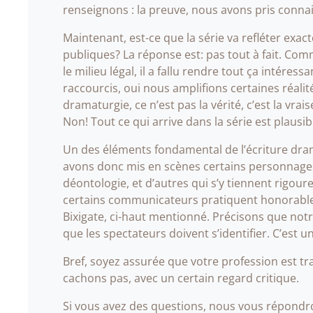
renseignons : la preuve, nous avons pris connai
Maintenant, est-ce que la série va refléter exac
publiques? La réponse est: pas tout à fait. Com
le milieu légal, il a fallu rendre tout ça intéres
raccourcis, oui nous amplifions certaines réalit
dramaturgie, ce n’est pas la vérité, c’est la vr
Non! Tout ce qui arrive dans la série est plausib
Un des éléments fondamental de l’écriture dram
avons donc mis en scènes certains personnage
déontologie, et d’autres qui s’y tiennent rigour
certains communicateurs pratiquent honorablem
Bixigate, ci-haut mentionné. Précisons que notre
que les spectateurs doivent s’identifier. C’est
Bref, soyez assurée que votre profession est t
cachons pas, avec un certain regard critique.
Si vous avez des questions, nous vous répondron