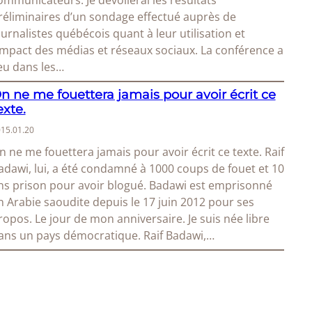
ommunicateurs. Je dévoilerai les résultats
réliminaires d’un sondage effectué auprès de
ournalistes québécois quant à leur utilisation et
’impact des médias et réseaux sociaux. La conférence a
ieu dans les…
n ne me fouettera jamais pour avoir écrit ce
exte.
15.01.20
n ne me fouettera jamais pour avoir écrit ce texte. Raif
adawi, lui, a été condamné à 1000 coups de fouet et 10
ns prison pour avoir blogué. Badawi est emprisonné
n Arabie saoudite depuis le 17 juin 2012 pour ses
ropos. Le jour de mon anniversaire. Je suis née libre
ans un pays démocratique. Raif Badawi,…