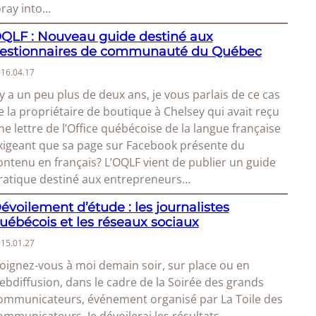
oray into…
QLF : Nouveau guide destiné aux
estionnaires de communauté du Québec
16.04.17
l y a un peu plus de deux ans, je vous parlais de ce cas
e la propriétaire de boutique à Chelsey qui avait reçu
ne lettre de l’Office québécoise de la langue française
xigeant que sa page sur Facebook présente du
ontenu en français? L’OQLF vient de publier un guide
ratique destiné aux entrepreneurs…
évoilement d’étude : les journalistes
uébécois et les réseaux sociaux
15.01.27
oignez-vous à moi demain soir, sur place ou en
ebdiffusion, dans le cadre de la Soirée des grands
ommunicateurs, événement organisé par La Toile des