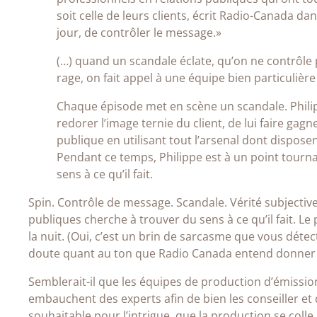
soit celle de leurs clients, écrit Radio-Canada d
jour, de contrôler le message.»
(…) quand un scandale éclate, qu’on ne contrôle p
rage, on fait appel à une équipe bien particulière
Chaque épisode met en scène un scandale. Philipp
redorer l’image ternie du client, de lui faire gag
publique en utilisant tout l’arsenal dont dispose
Pendant ce temps, Philippe est à un point tourn
sens à ce qu’il fait.
Spin. Contrôle de message. Scandale. Vérité subjective
publiques cherche à trouver du sens à ce qu’il fait. 
la nuit. (Oui, c’est un brin de sarcasme que vous dét
doute quant au ton que Radio Canada entend donner à
Semblerait-il que les équipes de production d’émissions
embauchent des experts afin de bien les conseiller et 
souhaitable pour l’intrigue, que la production se colle 