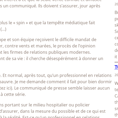
20
ans un communiqué. Ils doivent s’assurer, jour après
B
p
lus le « spin » et que la tempête médiatique fait
s
 (…)
S
c
e et son équipe reçoivent le difficile mandat de
c
ner, contre vents et marées, le procès de l’opinion
d
nt les firmes de relations publiques modernes.
i
ant de sa vie : il cherche désespérément à donner un
T
. Et normal, après tout, qu’un professionnel en relations
20
Le pauvre. Je me demande comment il fait pour bien dormir
W
ectez ici). Le communiqué de presse semble laisser aucun
t
 cette série.
C
t
 portant sur le milieu hospitalier ou policier
s
d’assurer, dans la mesure du possible et de ce qui est
t
à la réalité. Est-ce qu’un professionnel en relations