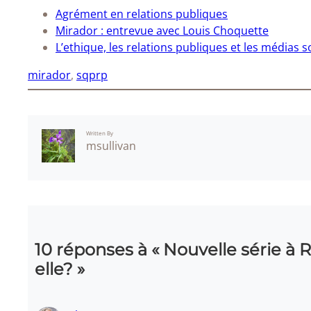
Agrément en relations publiques
Mirador : entrevue avec Louis Choquette
L’ethique, les relations publiques et les médias s
mirador
, 
sqprp
Written By
msullivan
10 réponses à « Nouvelle série à 
elle? »