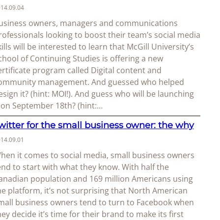
14.09.04
usiness owners, managers and communications
rofessionals looking to boost their team’s social media
kills will be interested to learn that McGill University’s
chool of Continuing Studies is offering a new
ertificate program called Digital content and
ommunity management. And guessed who helped
esign it? (hint: MOI!). And guess who will be launching
t on September 18th? (hint:…
witter for the small business owner: the why
14.09.01
hen it comes to social media, small business owners
end to start with what they know. With half the
anadian population and 169 million Americans using
he platform, it’s not surprising that North American
mall business owners tend to turn to Facebook when
hey decide it’s time for their brand to make its first