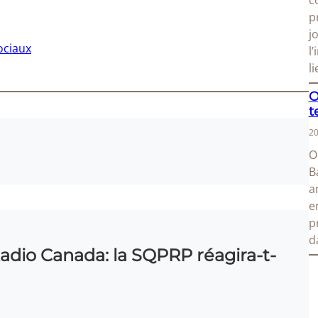
c
p
j
ociaux
l
l
O
t
20
O
B
a
e
p
d
Radio Canada: la SQPRP réagira-t-