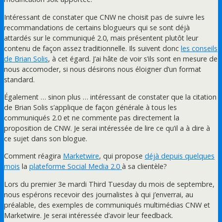
Intéressant de constater que CNW ne choisit pas de suivre les
recommandations de certains blogueurs qui se sont déjà
attardés sur le communiqué 2.0, mais présentent plutôt leur
contenu de façon assez traditionnelle. Ils suivent donc
les conseils
de Brian Solis
, à cet égard. J’ai hâte de voir s’ils sont en mesure de
nous accomoder, si nous désirons nous éloigner d’un format
standard.
Également … sinon plus … intéressant de constater que la citation
de Brian Solis s’applique de façon générale à tous les
communiqués 2.0 et ne commente pas directement la
proposition de CNW. Je serai intéressée de lire ce qu’il a à dire à
ce sujet dans son blogue.
Comment réagira
Marketwire
, qui propose
déjà depuis quelques
mois
la
plateforme Social Media 2.0
à sa clientèle?
Lors du premier 3e mardi Third Tuesday du mois de septembre,
nous espérons recevoir des journalistes à qui j’enverrai, au
préalable, des exemples de communiqués multimédias CNW et
Marketwire. Je serai intéressée d’avoir leur feedback.