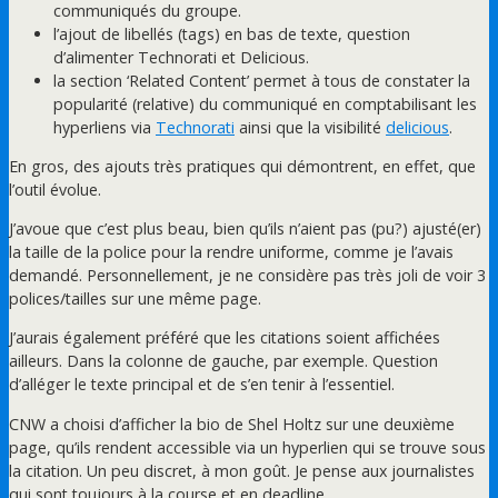
communiqués du groupe.
l’ajout de libellés (tags) en bas de texte, question
d’alimenter Technorati et Delicious.
la section ‘Related Content’ permet à tous de constater la
popularité (relative) du communiqué en comptabilisant les
hyperliens via
Technorati
ainsi que la visibilité
delicious
.
En gros, des ajouts très pratiques qui démontrent, en effet, que
l’outil évolue.
J’avoue que c’est plus beau, bien qu’ils n’aient pas (pu?) ajusté(er)
la taille de la police pour la rendre uniforme, comme je l’avais
demandé. Personnellement, je ne considère pas très joli de voir 3
polices/tailles sur une même page.
J’aurais également préféré que les citations soient affichées
ailleurs. Dans la colonne de gauche, par exemple. Question
d’alléger le texte principal et de s’en tenir à l’essentiel.
CNW a choisi d’afficher la bio de Shel Holtz sur une deuxième
page, qu’ils rendent accessible via un hyperlien qui se trouve sous
la citation. Un peu discret, à mon goût. Je pense aux journalistes
qui sont toujours à la course et en deadline.