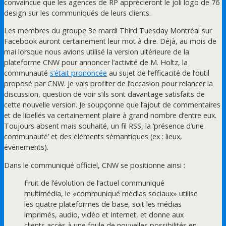
convaincue que les agences de RP apprécieront le joli logo de 76
design sur les communiqués de leurs clients.
Les membres du groupe 3e mardi Third Tuesday Montréal sur
Facebook auront certainement leur mot à dire. Déjà, au mois de
mai lorsque nous avions utilisé la version ultérieure de la
plateforme CNW pour annoncer l’activité de M. Holtz, la
communauté
s’était prononcée
au sujet de l’efficacité de l’outil
proposé par CNW. Je vais profiter de l’occasion pour relancer la
discussion, question de voir s’ils sont davantage satisfaits de
cette nouvelle version. Je soupçonne que l’ajout de commentaires
et de libellés va certainement plaire à grand nombre d’entre eux.
Toujours absent mais souhaité, un fil RSS, la ‘présence d’une
communauté’ et des éléments sémantiques (ex : lieux,
événements).
Dans le communiqué officiel, CNW se positionne ainsi :
Fruit de l’évolution de l’actuel communiqué
multimédia, le «communiqué médias sociaux» utilise
les quatre plateformes de base, soit les médias
imprimés, audio, vidéo et Internet, et donne aux
clients accès à une foule de nouvelles possibilités en