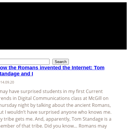
Search
ow the Romans invented the Internet: Tom
tandage and I
14.09.20
 may have surprised students in my first Current
rends in Digital Communications class at McGill on
hursday night by talking about the ancient Romans,
ut I wouldn’t have surprised anyone who knows me.
y tribe gets me. And, apparently, Tom Standage is a
ember of that tribe. Did you know… Romans may