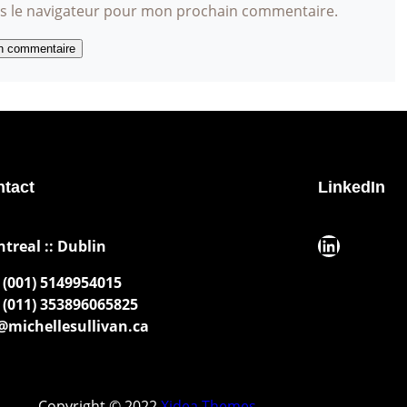
ns le navigateur pour mon prochain commentaire.
tact
LinkedIn
LinkedIn
ntreal :: Dublin
(001) 5149954015
(011) 353896065825
michellesullivan.ca
Copyright © 2022
Xidea Themes