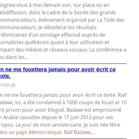
oignez-vous à moi demain soir, sur place ou en
ebdiffusion, dans le cadre de la Soirée des grands
ommunicateurs, événement organisé par La Toile des
ommunicateurs. Je dévoilerai les résultats
réliminaires d’un sondage effectué auprès de
ournalistes québécois quant à leur utilisation et
’impact des médias et réseaux sociaux. La conférence a
ieu dans les…
n ne me fouettera jamais pour avoir écrit ce
exte.
15.01.20
n ne me fouettera jamais pour avoir écrit ce texte. Raif
adawi, lui, a été condamné à 1000 coups de fouet et 10
ns prison pour avoir blogué. Badawi est emprisonné
n Arabie saoudite depuis le 17 juin 2012 pour ses
ropos. Le jour de mon anniversaire. Je suis née libre
ans un pays démocratique. Raif Badawi,…