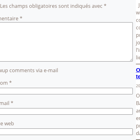
J
Les champs obligatoires sont indiqués avec
*
w
entaire
*
c
c
p
j
l
l
O
owup comments via e-mail
t
Nom
*
20
O
B
-mail
*
a
e
te web
p
d