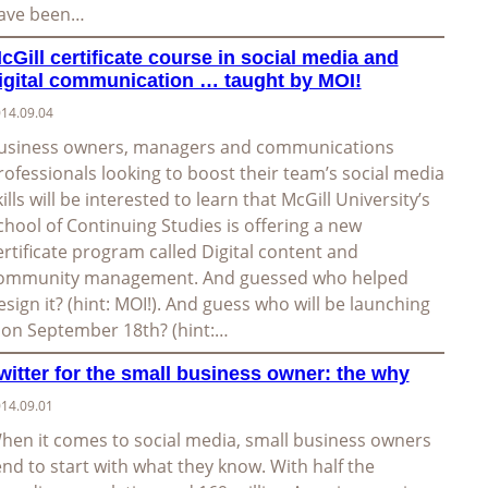
ave been…
cGill certificate course in social media and
igital communication … taught by MOI!
14.09.04
usiness owners, managers and communications
rofessionals looking to boost their team’s social media
kills will be interested to learn that McGill University’s
chool of Continuing Studies is offering a new
ertificate program called Digital content and
ommunity management. And guessed who helped
esign it? (hint: MOI!). And guess who will be launching
t on September 18th? (hint:…
witter for the small business owner: the why
14.09.01
hen it comes to social media, small business owners
end to start with what they know. With half the