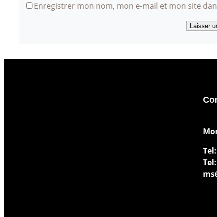
Enregistrer mon nom, mon e-mail et mon site da
Con
​Mo
Tel:
Tel:
ms@