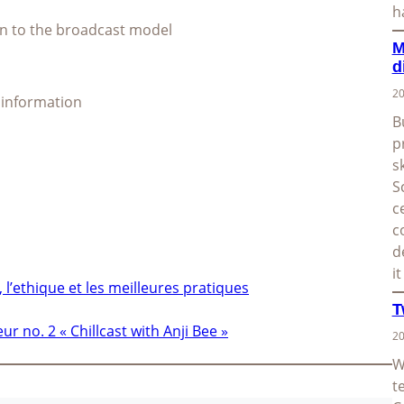
h
ion to the broadcast model
M
d
20
e information
B
p
s
S
c
c
d
i
 l’ethique et les meilleures pratiques
T
no. 2 « Chillcast with Anji Bee »
20
W
t