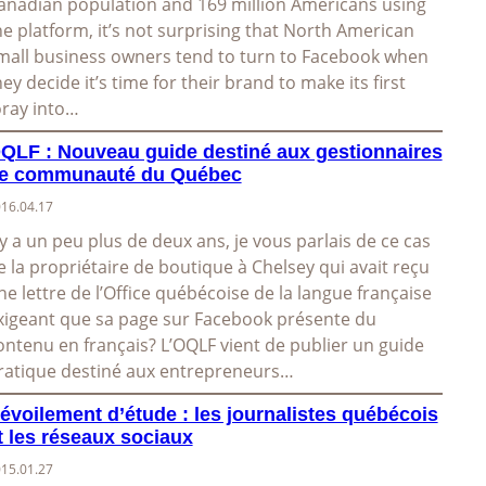
anadian population and 169 million Americans using
he platform, it’s not surprising that North American
mall business owners tend to turn to Facebook when
hey decide it’s time for their brand to make its first
oray into…
QLF : Nouveau guide destiné aux gestionnaires
e communauté du Québec
16.04.17
l y a un peu plus de deux ans, je vous parlais de ce cas
e la propriétaire de boutique à Chelsey qui avait reçu
ne lettre de l’Office québécoise de la langue française
xigeant que sa page sur Facebook présente du
ontenu en français? L’OQLF vient de publier un guide
ratique destiné aux entrepreneurs…
évoilement d’étude : les journalistes québécois
t les réseaux sociaux
15.01.27