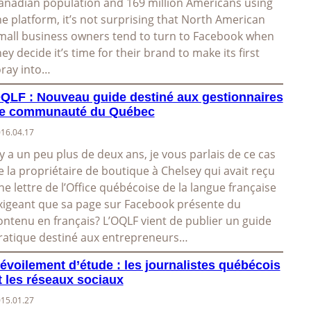
anadian population and 169 million Americans using
he platform, it’s not surprising that North American
mall business owners tend to turn to Facebook when
hey decide it’s time for their brand to make its first
oray into…
QLF : Nouveau guide destiné aux gestionnaires
e communauté du Québec
16.04.17
l y a un peu plus de deux ans, je vous parlais de ce cas
e la propriétaire de boutique à Chelsey qui avait reçu
ne lettre de l’Office québécoise de la langue française
xigeant que sa page sur Facebook présente du
ontenu en français? L’OQLF vient de publier un guide
ratique destiné aux entrepreneurs…
évoilement d’étude : les journalistes québécois
t les réseaux sociaux
15.01.27