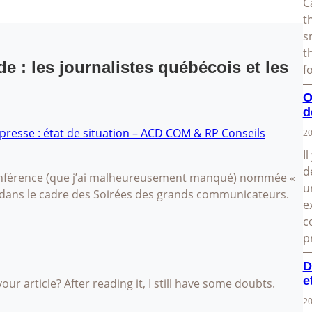
C
t
s
t
e : les journalistes québécois et les
f
O
d
resse : état de situation – ACD COM & RP Conseils
20
I
d
conférence (que j’ai malheureusement manqué) nommée «
u
e dans le cadre des Soirées des grands communicateurs.
e
c
p
D
e
ur article? After reading it, I still have some doubts.
20