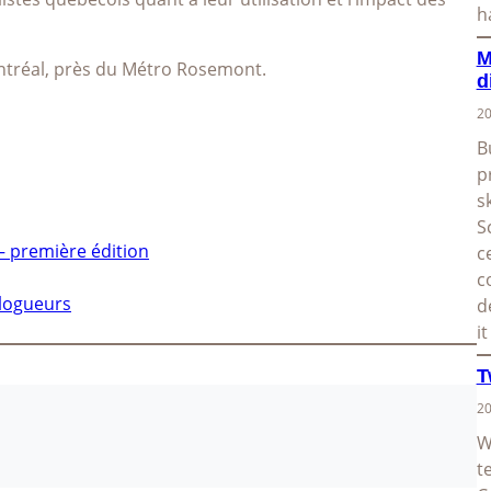
h
M
ontréal, près du Métro Rosemont.
d
20
B
p
s
S
– première édition
c
c
blogueurs
d
i
T
20
W
t