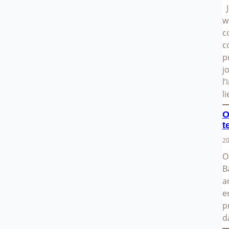
J
w
c
c
p
j
l
l
O
t
20
O
B
a
e
p
d