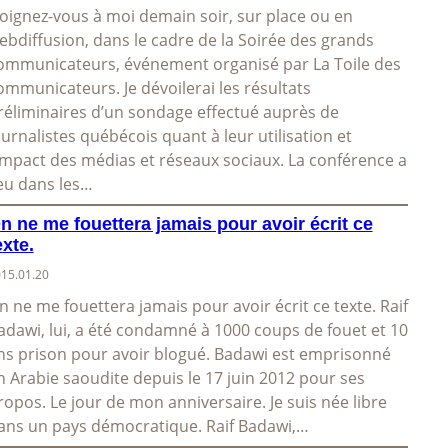
oignez-vous à moi demain soir, sur place ou en
ebdiffusion, dans le cadre de la Soirée des grands
ommunicateurs, événement organisé par La Toile des
ommunicateurs. Je dévoilerai les résultats
réliminaires d’un sondage effectué auprès de
ournalistes québécois quant à leur utilisation et
’impact des médias et réseaux sociaux. La conférence a
ieu dans les…
n ne me fouettera jamais pour avoir écrit ce
exte.
15.01.20
n ne me fouettera jamais pour avoir écrit ce texte. Raif
adawi, lui, a été condamné à 1000 coups de fouet et 10
ns prison pour avoir blogué. Badawi est emprisonné
n Arabie saoudite depuis le 17 juin 2012 pour ses
ropos. Le jour de mon anniversaire. Je suis née libre
ans un pays démocratique. Raif Badawi,…