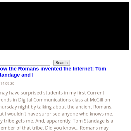
Search
ow the Romans invented the Internet: Tom
tandage and I
14.09.20
 may have surprised students in my first Current
rends in Digital Communications class at McGill on
hursday night by talking about the ancient Romans,
ut I wouldn’t have surprised anyone who knows me.
y tribe gets me. And, apparently, Tom Standage is a
ember of that tribe. Did you know… Romans may