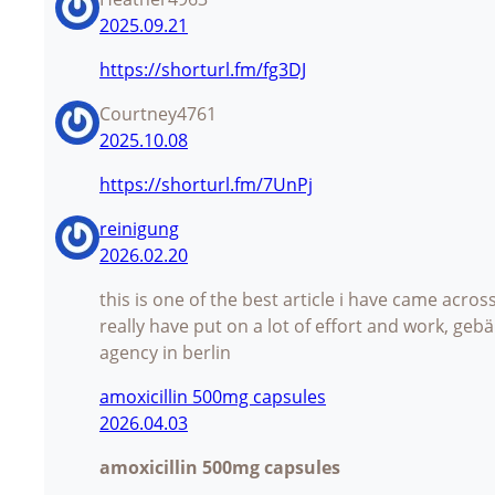
2025.09.21
https://shorturl.fm/fg3DJ
Courtney4761
2025.10.08
https://shorturl.fm/7UnPj
reinigung
2026.02.20
this is one of the best article i have came across
really have put on a lot of effort and work, geb
agency in berlin
amoxicillin 500mg capsules
2026.04.03
amoxicillin 500mg capsules