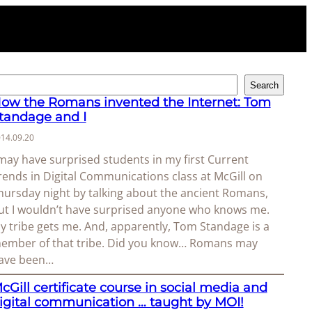
Search
ow the Romans invented the Internet: Tom
tandage and I
14.09.20
 may have surprised students in my first Current
rends in Digital Communications class at McGill on
hursday night by talking about the ancient Romans,
ut I wouldn’t have surprised anyone who knows me.
y tribe gets me. And, apparently, Tom Standage is a
ember of that tribe. Did you know… Romans may
ave been…
cGill certificate course in social media and
igital communication … taught by MOI!