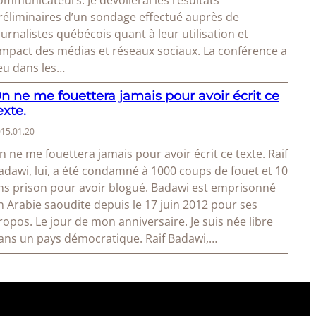
ommunicateurs. Je dévoilerai les résultats
réliminaires d’un sondage effectué auprès de
ournalistes québécois quant à leur utilisation et
’impact des médias et réseaux sociaux. La conférence a
ieu dans les…
n ne me fouettera jamais pour avoir écrit ce
exte.
15.01.20
n ne me fouettera jamais pour avoir écrit ce texte. Raif
adawi, lui, a été condamné à 1000 coups de fouet et 10
ns prison pour avoir blogué. Badawi est emprisonné
n Arabie saoudite depuis le 17 juin 2012 pour ses
ropos. Le jour de mon anniversaire. Je suis née libre
ans un pays démocratique. Raif Badawi,…