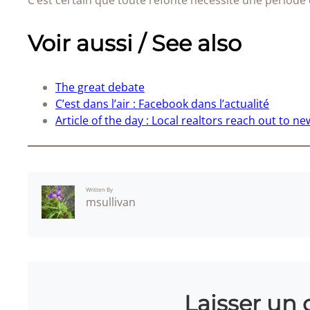
C’est certain que toute refonte nécessite une période 
Voir aussi / See also
The great debate
C’est dans l’air : Facebook dans l’actualité
Article of the day : Local realtors reach out to ne
Written By
msullivan
Laisser un