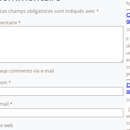
f
Les champs obligatoires sont indiqués avec
*
O
g
entaire
*
20
I
d
u
e
c
owup comments via e-mail
p
Nom
*
D
q
20
-mail
*
J
w
c
te web