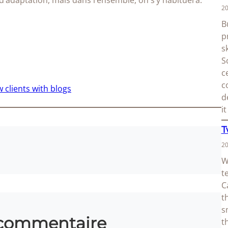
d’adaptation, mais dans l’ensemble, on s’y habituera.
20
B
p
s
S
c
c
w clients with blogs
d
i
T
20
W
t
C
t
s
 commentaire
t