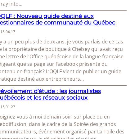
oray into…
QLF : Nouveau guide destiné aux
estionnaires de communauté du Québec
16.04.17
l y a un peu plus de deux ans, je vous parlais de ce cas
e la propriétaire de boutique à Chelsey qui avait reçu
ne lettre de l’Office québécoise de la langue française
xigeant que sa page sur Facebook présente du
ontenu en français? L’OQLF vient de publier un guide
ratique destiné aux entrepreneurs…
évoilement d’étude : les journalistes
uébécois et les réseaux sociaux
15.01.27
oignez-vous à moi demain soir, sur place ou en
ebdiffusion, dans le cadre de la Soirée des grands
ommunicateurs, événement organisé par La Toile des