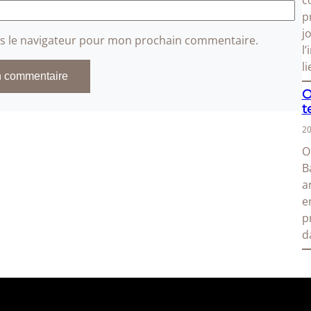
c
p
j
ns le navigateur pour mon prochain commentaire.
l
l
O
t
20
O
B
a
e
p
d