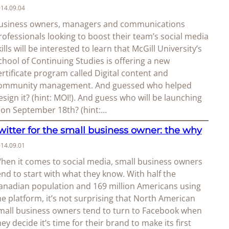
14.09.04
usiness owners, managers and communications
rofessionals looking to boost their team’s social media
kills will be interested to learn that McGill University’s
chool of Continuing Studies is offering a new
ertificate program called Digital content and
ommunity management. And guessed who helped
esign it? (hint: MOI!). And guess who will be launching
t on September 18th? (hint:…
witter for the small business owner: the why
14.09.01
hen it comes to social media, small business owners
end to start with what they know. With half the
anadian population and 169 million Americans using
he platform, it’s not surprising that North American
mall business owners tend to turn to Facebook when
hey decide it’s time for their brand to make its first