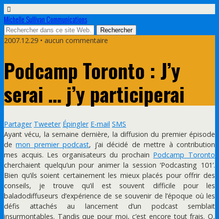
Michelle Sullivan Communications
2007.12.29 • aucun commentaire
Podcamp Toronto : J’y
serai … j’y participerai
Partager
Tweeter
Épingler
E-mail
SMS
Ayant vécu, la semaine dernière, la diffusion du premier épisode
de
mon premier podcast
, j’ai décidé de mettre à contribution
mes acquis. Les organisateurs du prochain
Podcamp Toronto
cherchaient quelqu’un pour animer la session ‘Podcasting 101’.
Bien qu’ils soient certainement les mieux placés pour offrir des
conseils, je trouve qu’il est souvent difficile pour les
baladodiffuseurs d’expérience de se souvenir de l’époque où les
défis attachés au lancement d’un podcast semblait
insurmontables. Tandis que pour moi, c’est encore tout frais. O,