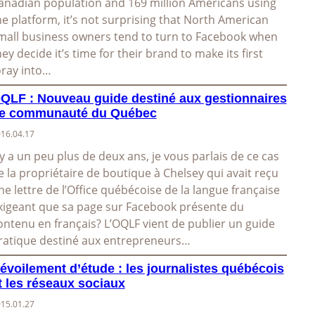
anadian population and 169 million Americans using
he platform, it’s not surprising that North American
mall business owners tend to turn to Facebook when
hey decide it’s time for their brand to make its first
oray into…
QLF : Nouveau guide destiné aux gestionnaires
e communauté du Québec
16.04.17
l y a un peu plus de deux ans, je vous parlais de ce cas
e la propriétaire de boutique à Chelsey qui avait reçu
ne lettre de l’Office québécoise de la langue française
xigeant que sa page sur Facebook présente du
ontenu en français? L’OQLF vient de publier un guide
ratique destiné aux entrepreneurs…
évoilement d’étude : les journalistes québécois
t les réseaux sociaux
15.01.27