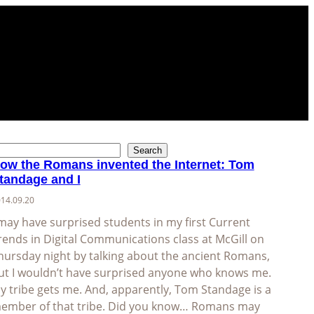
Search
ow the Romans invented the Internet: Tom
tandage and I
14.09.20
 may have surprised students in my first Current
rends in Digital Communications class at McGill on
hursday night by talking about the ancient Romans,
ut I wouldn’t have surprised anyone who knows me.
y tribe gets me. And, apparently, Tom Standage is a
ember of that tribe. Did you know… Romans may