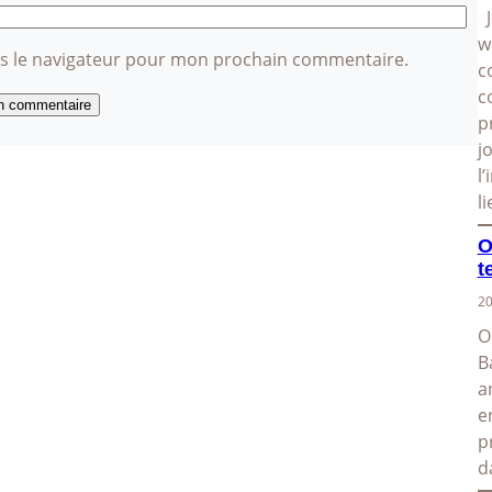
J
w
ns le navigateur pour mon prochain commentaire.
c
c
p
j
l
l
O
t
20
O
B
a
e
p
d