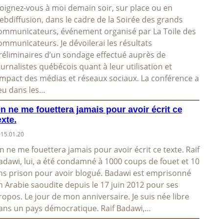
oignez-vous à moi demain soir, sur place ou en
ebdiffusion, dans le cadre de la Soirée des grands
ommunicateurs, événement organisé par La Toile des
ommunicateurs. Je dévoilerai les résultats
réliminaires d’un sondage effectué auprès de
ournalistes québécois quant à leur utilisation et
’impact des médias et réseaux sociaux. La conférence a
ieu dans les…
n ne me fouettera jamais pour avoir écrit ce
exte.
15.01.20
n ne me fouettera jamais pour avoir écrit ce texte. Raif
adawi, lui, a été condamné à 1000 coups de fouet et 10
ns prison pour avoir blogué. Badawi est emprisonné
n Arabie saoudite depuis le 17 juin 2012 pour ses
ropos. Le jour de mon anniversaire. Je suis née libre
ans un pays démocratique. Raif Badawi,…