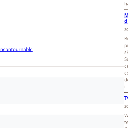
h
M
d
20
B
p
 incontournable
s
S
c
c
d
i
T
20
W
t