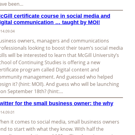
ave been…
cGill certificate course in social media and
igital communication … taught by MOI!
14.09.04
usiness owners, managers and communications
rofessionals looking to boost their team’s social media
kills will be interested to learn that McGill University’s
chool of Continuing Studies is offering a new
ertificate program called Digital content and
ommunity management. And guessed who helped
esign it? (hint: MOI!). And guess who will be launching
t on September 18th? (hint:…
witter for the small business owner: the why
14.09.01
hen it comes to social media, small business owners
end to start with what they know. With half the