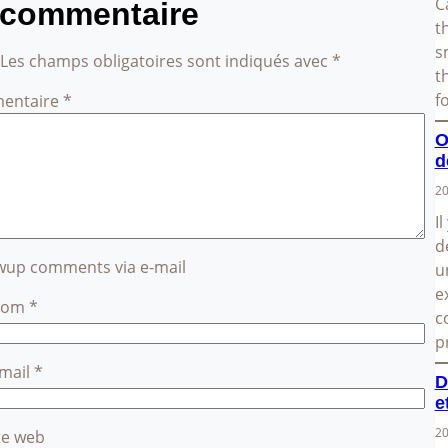
C
 commentaire
t
s
Les champs obligatoires sont indiqués avec
*
t
f
entaire
*
O
d
20
I
d
owup comments via e-mail
u
e
Nom
*
c
p
-mail
*
D
e
20
te web