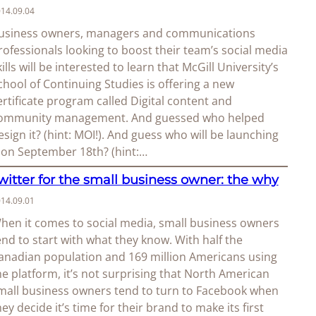
14.09.04
usiness owners, managers and communications
rofessionals looking to boost their team’s social media
kills will be interested to learn that McGill University’s
chool of Continuing Studies is offering a new
ertificate program called Digital content and
ommunity management. And guessed who helped
esign it? (hint: MOI!). And guess who will be launching
t on September 18th? (hint:…
witter for the small business owner: the why
14.09.01
hen it comes to social media, small business owners
end to start with what they know. With half the
anadian population and 169 million Americans using
he platform, it’s not surprising that North American
mall business owners tend to turn to Facebook when
hey decide it’s time for their brand to make its first