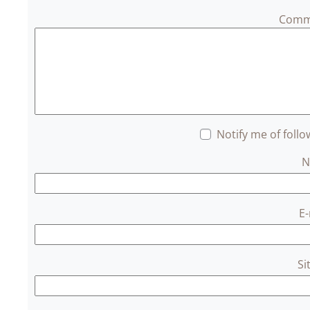
Comm
Notify me of foll
E
Si