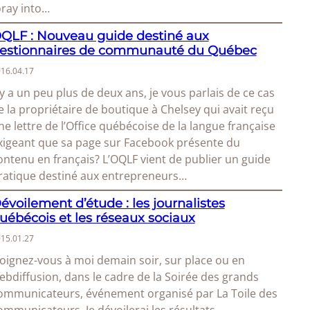
oray into…
QLF : Nouveau guide destiné aux
estionnaires de communauté du Québec
16.04.17
l y a un peu plus de deux ans, je vous parlais de ce cas
e la propriétaire de boutique à Chelsey qui avait reçu
ne lettre de l’Office québécoise de la langue française
xigeant que sa page sur Facebook présente du
ontenu en français? L’OQLF vient de publier un guide
ratique destiné aux entrepreneurs…
évoilement d’étude : les journalistes
uébécois et les réseaux sociaux
15.01.27
oignez-vous à moi demain soir, sur place ou en
ebdiffusion, dans le cadre de la Soirée des grands
ommunicateurs, événement organisé par La Toile des