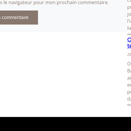
c
ns le navigateur pour mon prochain commentaire.
p
j
l
l
O
t
20
O
B
a
e
p
d