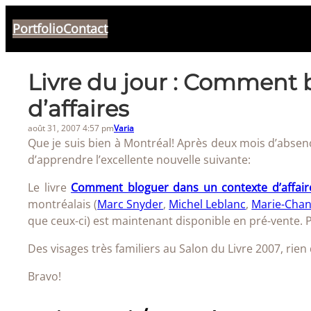
Aller
Portfolio
Contact
au
contenu
Livre du jour : Comment 
d’affaires
août 31, 2007 4:57 pm
Varia
Que je suis bien à Montréal! Après deux mois d’absence
d’apprendre l’excellente nouvelle suivante:
Le livre
Comment bloguer dans un contexte d’affair
montréalais (
Marc Snyder
,
Michel Leblanc
,
Marie-Chan
que ceux-ci) est maintenant disponible en pré-vente. P
Des visages très familiers au Salon du Livre 2007, rien
Bravo!