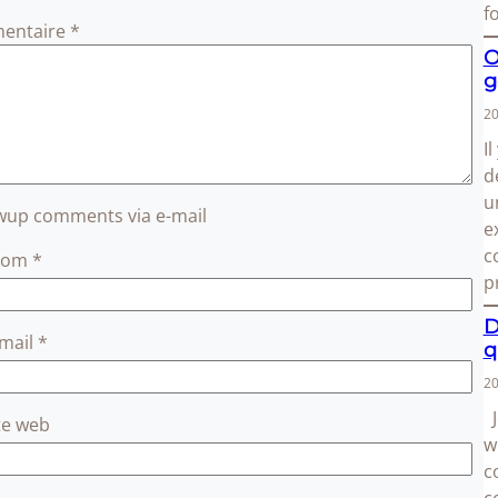
f
entaire
*
O
g
20
I
d
u
owup comments via e-mail
e
c
Nom
*
p
D
-mail
*
q
20
J
te web
w
c