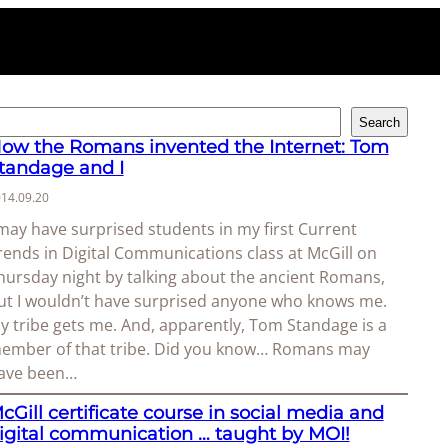
Search
ow the Romans invented the Internet: Tom
tandage and I
14.09.20
 may have surprised students in my first Current
rends in Digital Communications class at McGill on
hursday night by talking about the ancient Romans,
ut I wouldn’t have surprised anyone who knows me.
y tribe gets me. And, apparently, Tom Standage is a
ember of that tribe. Did you know… Romans may
ave been…
cGill certificate course in social media and
igital communication … taught by MOI!