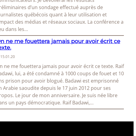
ommunicateurs. Je dévoilerai les résultats
réliminaires d’un sondage effectué auprès de
ournalistes québécois quant à leur utilisation et
’impact des médias et réseaux sociaux. La conférence a
ieu dans les…
n ne me fouettera jamais pour avoir écrit ce
exte.
15.01.20
n ne me fouettera jamais pour avoir écrit ce texte. Raif
adawi, lui, a été condamné à 1000 coups de fouet et 10
ns prison pour avoir blogué. Badawi est emprisonné
n Arabie saoudite depuis le 17 juin 2012 pour ses
ropos. Le jour de mon anniversaire. Je suis née libre
ans un pays démocratique. Raif Badawi,…