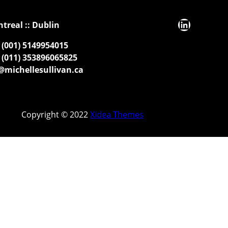
LinkedIn
ntreal :: Dublin
(001) 5149954015
(011) 353896065825
michellesullivan.ca
Copyright © 2022
Xidea Themes