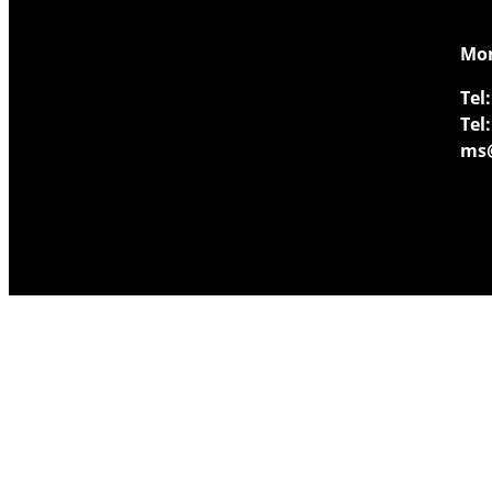
​Mo
Tel:
Tel:
ms@