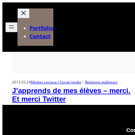
Aller
au
contenu
Portfolio
Contact
2012.02.24
Médias sociaux / Social media
 | 
Relations publiques
J’apprends de mes élèves – merci.
Et merci Twitter
Con