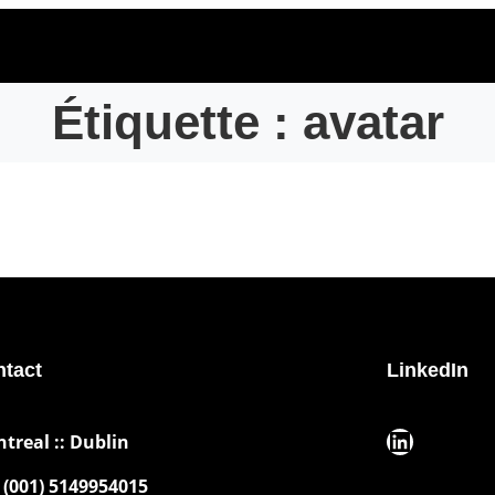
Étiquette :
avatar
tact
LinkedIn
LinkedIn
ntreal :: Dublin
(001) 5149954015