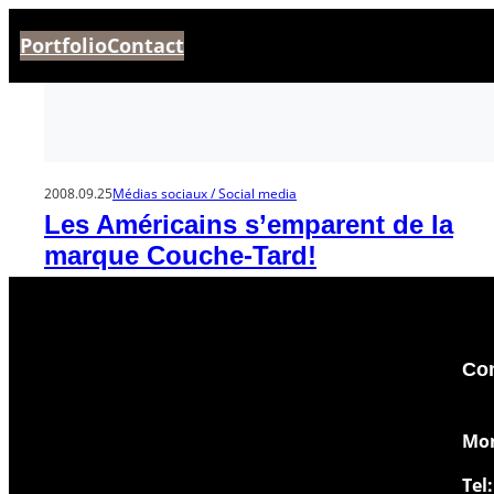
Aller
Portfolio
Contact
au
contenu
2008.09.25
Médias sociaux / Social media
Les Américains s’emparent de la
marque Couche-Tard!
Con
​Mo
Tel: