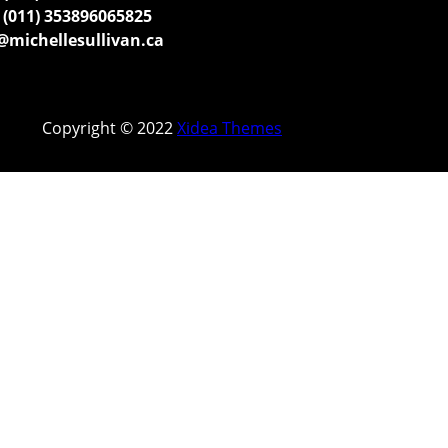
(011) 353896065825
michellesullivan.ca
Copyright © 2022
Xidea Themes