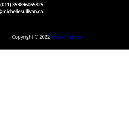
(011) 353896065825
michellesullivan.ca
Copyright © 2022
Xidea Themes