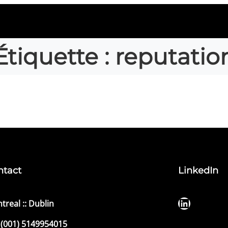
Étiquette :
reputatio
ntact
LinkedIn
LinkedIn
treal :: Dublin
(001) 5149954015